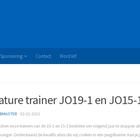
Sponsoring
Contact
Word lid!
ature trainer JO19-1 en JO15-
BMASTER
· 02-02-2022
ben onze trainers van de 19-1 en 15-1 besloten om volgend jaar te stoppen als
anger. Onderstaand de kwalificaties die wij zoeken in een jeugdtrainer. Kun je j