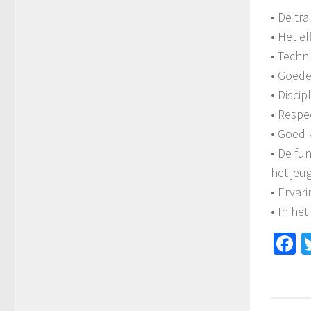
•
D
e tr
•
H
et e
•
T
echni
•
G
oede
•
D
isci
•
R
espe
•
G
oed 
•
D
e fu
het jeu
•
E
rvari
•
I
n het
F