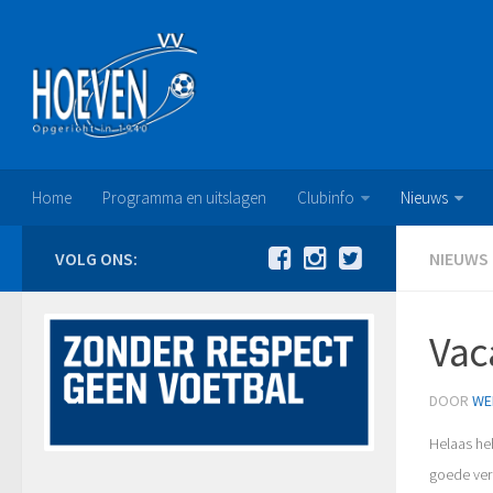
Home
Programma en uitslagen
Clubinfo
Nieuws
VOLG ONS:
NIEUWS
Vac
DOOR
WE
Helaas heb
goede verv