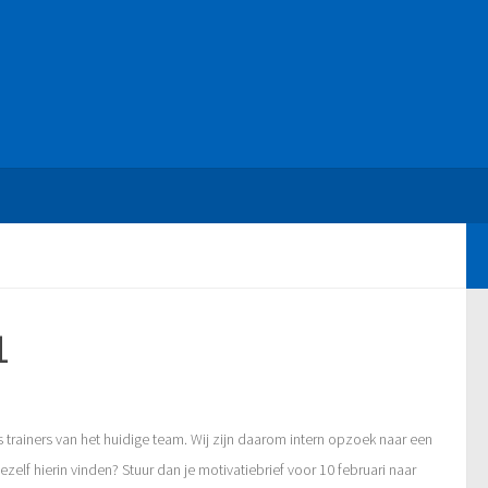
1
 trainers van het huidige team. Wij zijn daarom
i
ntern
opzoek naar
een
ezelf hierin vinden? Stuur dan je motivatiebrief
voor 10 februari
naar