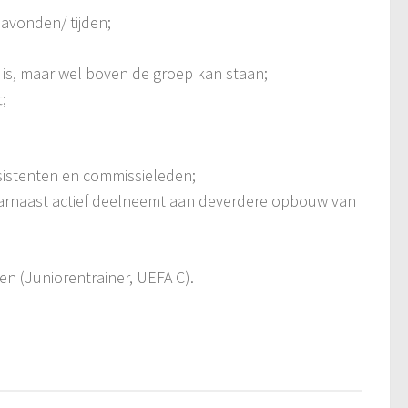
 avonden/ tijden
;
 is, maar wel boven de groep kan st
aan;
;
ssistenten en commissieleden;
arnaast a
ctief deelneemt
aan de
verdere
opbouw van
len (Juniorentrainer, UEFA C)
.