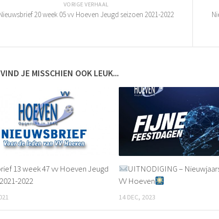
VORIGE VERHAAL
Nieuwsbrief 20 week 05 vv Hoeven Jeugd seizoen 2021-2022
Ni
 VIND JE MISSCHIEN OOK LEUK...
rief 13 week 47 vv Hoeven Jeugd
UITNODIGING – Nieuwjaar
 2021-2022
VV Hoeven
021
14 DEC, 2023