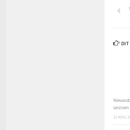
DIT
Nieuwsb
seizoen
21 NOV, 2