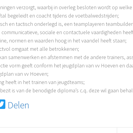
ainingen
verzorgt, waarbij in overleg besloten wordt op welke
lftal begeleidt en coacht tijdens de voetbalwedstrijden;
sch en tactisch onderlegd is, een
teamplayer
en teambuilder
 communicatieve, sociale en
contactuele vaardigheden heeft
pline, normen en waarden hoo
g in het vaandel heeft staan;
ctvol omgaat met alle betrokkenen;
kan samenwerken en afstemme
n met
de andere trainers, a
nctie
vorm geeft
conform het jeugdplan van vv Hoeven
en da
gdplan van vv Hoeven
;
ng heeft in het trainen van jeugdteams
;
 bezit is van de benodigde diploma’s c.q. deze wil gaan beha
acebook
Twitter
Delen