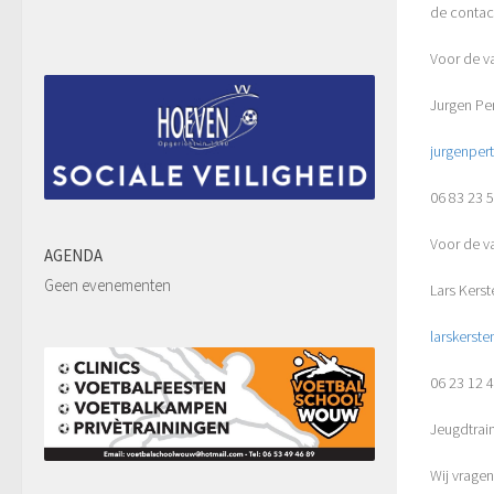
de contac
Voor de va
Jurgen Per
jurgenper
06 83 23 
Voor de va
AGENDA
Geen evenementen
Lars Kerst
larskerst
06 23 12 
Jeugdt
rai
Wij vragen