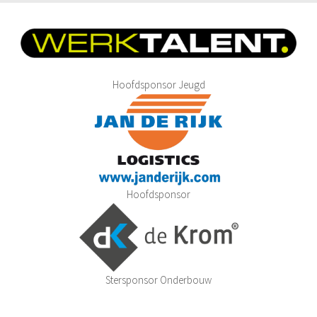
De jaren 1980 – 1989
De jaren 1990 – 1999
De jaren 2000 – 2009
De jaren 2010 – 2015
Hoofdsponsor Jeugd
Jeugdbeleidsplan VV Hoeven 2024-2030
Statuten
Agenda
Vacatures
Hoofdsponsor
Nieuws
Bestuursmededelingen
Sponsoring
Sponsors
Stersponsor Onderbouw
Hoofdsponsoren