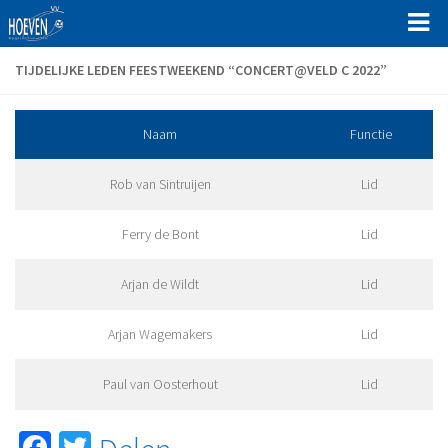
Home
TIJDELIJKE LEDEN FEESTWEEKEND “CONCERT@VELD C 2022”
Programma en uitslagen
Naam
Functie
Clubinfo
Sociale Veiligheid bij VV Hoeven
Rob van Sintruijen
Lid
Beslisdocument Sociale Veiligheid bij VV Hoeven
Ferry de Bont
Lid
Protocol veilig sporten bij VV Hoeven
Gedragscodes voor sporters VV Hoeven
Arjan de Wildt
Lid
Gedragscodes bestuurders, werknemers
Arjan Wagemakers
Lid
Gedragscode trainers/coaches en begeleiders
Aannamebeleid en gedragsregels
Paul van Oosterhout
Lid
Organisatie
Facebook
Twitter
Hoofdbestuur