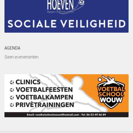
Leeftijdsgrenzen
Teamsamenstelling Jeugdspelers
Selectie van spelers
Aantal spelers per team
Samenstelling teams
AGENDA
Tussentijdse teamwijziging
Geen evenementen
Excellerende talenten
Eindverantwoordelijkheid teamsamenstelling
Inschrijfformulier
Historie
De jaren 1940 – 1949
De jaren 1950 – 1959
De jaren 1960 – 1969
De jaren 1970 – 1979