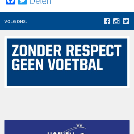
Delen
Jeugdcommissie
Ledenadministratie
VOLG ONS:
PR Commissie
Sponsorcommissie
Vrienden van VV Hoeven
Tijdelijke leden feestweekend “Concert@Veld C 2022”
Wedstrijdsecretariaat
Lidmaatschap
Wachtlijst
Proeftraining
Inschrijving
Contributie
Beëindiging lidmaatschap