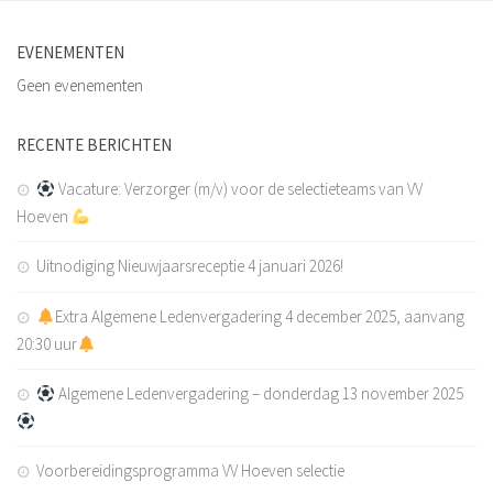
Kledingsponsoren
Reclamebord sponsoren
EVENEMENTEN
Sponsordeuren
Geen evenementen
Affiche Sponsoren
RECENTE BERICHTEN
Wedstrijd en balsponsoring
Vacature: Verzorger (m/v) voor de selectieteams van VV
Sponsormogelijkheden
Hoeven
Sponsor worden?
Contact
Uitnodiging Nieuwjaarsreceptie 4 januari 2026!
Word lid!
Extra Algemene Ledenvergadering 4 december 2025, aanvang
20:30 uur
Algemene Ledenvergadering – donderdag 13 november 2025
Voorbereidingsprogramma VV Hoeven selectie