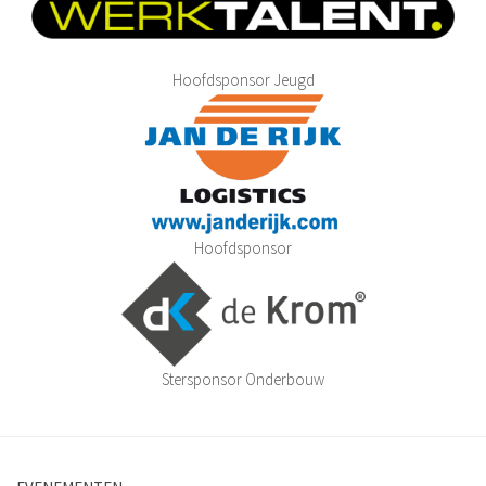
De jaren 1980 – 1989
De jaren 1990 – 1999
Hoofdsponsor Jeugd
De jaren 2000 – 2009
De jaren 2010 – 2015
Jeugdbeleidsplan VV Hoeven 2024-2030
Statuten
Agenda
Hoofdsponsor
Vacatures
Nieuws
Bestuursmededelingen
Stersponsor Onderbouw
Sponsoring
Sponsors
Hoofdsponsoren