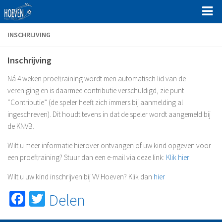
Home
INSCHRIJVING
Programma en uitslagen
Inschrijving
Clubinfo
Ná 4 weken proeftraining wordt men automatisch lid van de
Sociale Veiligheid bij VV Hoeven
vereniging en is daarmee contributie verschuldigd, zie punt
“Contributie” (de speler heeft zich immers bij aanmelding al
Beslisdocument Sociale Veiligheid bij VV Hoeven
ingeschreven). Dit houdt tevens in dat de speler wordt aangemeld bij
Protocol veilig sporten bij VV Hoeven
de KNVB.
Gedragscodes voor sporters VV Hoeven
Wilt u meer informatie hierover ontvangen of uw kind opgeven voor
Gedragscodes bestuurders, werknemers
een proeftraining? Stuur dan een e-mail via deze link:
Klik hier
Gedragscode trainers/coaches en begeleiders
Wilt u uw kind inschrijven bij VV Hoeven? Klik dan
hier
Aannamebeleid en gedragsregels
Facebook
Twitter
Delen
Organisatie
Hoofdbestuur