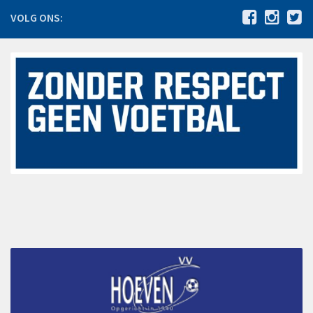
Jeugdcommissie
VOLG ONS:
Ledenadministratie
PR Commissie
Sponsorcommissie
Vrienden van VV Hoeven
Tijdelijke leden feestweekend “Concert@Veld C 2022”
Wedstrijdsecretariaat
Lidmaatschap
Wachtlijst
Proeftraining
Inschrijving
Contributie
Beëindiging lidmaatschap