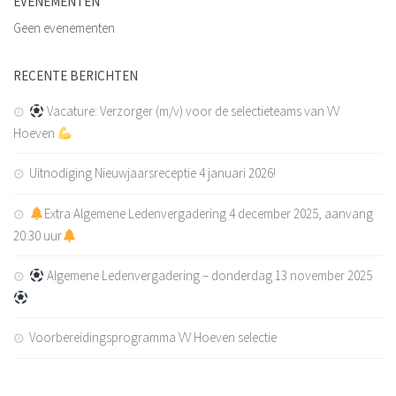
EVENEMENTEN
Kledingsponsoren
Geen evenementen
Reclamebord sponsoren
Sponsordeuren
RECENTE BERICHTEN
Affiche Sponsoren
Vacature: Verzorger (m/v) voor de selectieteams van VV
Wedstrijd en balsponsoring
Hoeven
Sponsormogelijkheden
Uitnodiging Nieuwjaarsreceptie 4 januari 2026!
Sponsor worden?
Contact
Extra Algemene Ledenvergadering 4 december 2025, aanvang
20:30 uur
Word lid!
Algemene Ledenvergadering – donderdag 13 november 2025
Voorbereidingsprogramma VV Hoeven selectie