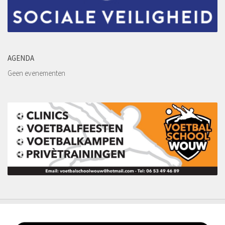
Leeftijdsgrenzen
Teamsamenstelling Jeugdspelers
Selectie van spelers
Aantal spelers per team
AGENDA
Samenstelling teams
Geen evenementen
Tussentijdse teamwijziging
Excellerende talenten
Eindverantwoordelijkheid teamsamenstelling
Inschrijfformulier
Historie
De jaren 1940 – 1949
De jaren 1950 – 1959
De jaren 1960 – 1969
De jaren 1970 – 1979