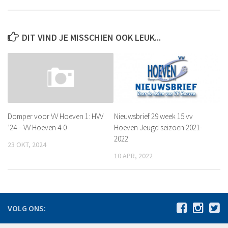
Leeftijdsgrenzen
Teamsamenstelling Jeugdspelers
Selectie van spelers
DIT VIND JE MISSCHIEN OOK LEUK...
Aantal spelers per team
Samenstelling teams
Tussentijdse teamwijziging
Excellerende talenten
Nieuwsbrief 29 week 15 vv
Domper voor VV Hoeven 1: HVV
Eindverantwoordelijkheid teamsamenstelling
Hoeven Jeugd seizoen 2021-
’24 – VV Hoeven 4-0
Inschrijfformulier
2022
23 OKT, 2024
Historie
10 APR, 2022
De jaren 1940 – 1949
De jaren 1950 – 1959
De jaren 1960 – 1969
VOLG ONS:
De jaren 1970 – 1979