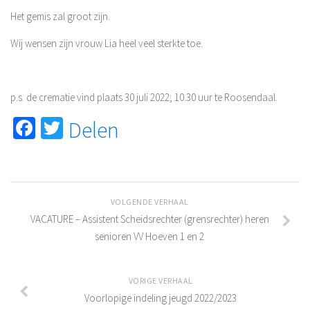
Het gemis zal groot zijn.
Jeugdcommissie
Ledenadministratie
Wij wensen zijn vrouw Lia heel veel sterkte toe.
PR Commissie
Sponsorcommissie
p.s. de crematie vind plaats 30 juli 2022; 10.30 uur te Roosendaal.
Vrienden van VV Hoeven
Facebook
Twitter
Delen
Tijdelijke leden feestweekend “Concert@Veld C 2022”
Wedstrijdsecretariaat
Lidmaatschap
Wachtlijst
VOLGENDE VERHAAL
VACATURE – Assistent Scheidsrechter (grensrechter) heren
Proeftraining
senioren VV Hoeven 1 en 2
Inschrijving
Contributie
VORIGE VERHAAL
Beëindiging lidmaatschap
Voorlopige indeling jeugd 2022/2023