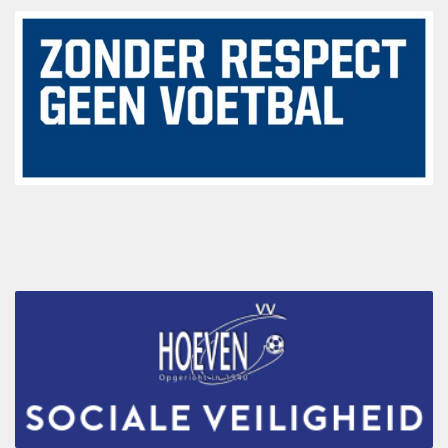
De jaren 1980 – 1989
De jaren 1990 – 1999
De jaren 2000 – 2009
De jaren 2010 – 2015
Jeugdbeleidsplan VV Hoeven 2024-2030
Statuten
Agenda
Vacatures
Nieuws
Bestuursmededelingen
Sponsoring
Sponsors
Hoofdsponsoren