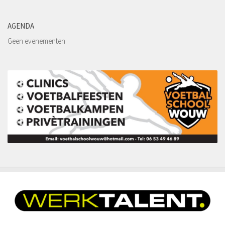
Kledingsponsoren
Reclamebord sponsoren
AGENDA
Sponsordeuren
Geen evenementen
Affiche Sponsoren
Wedstrijd en balsponsoring
Sponsormogelijkheden
Sponsor worden?
Contact
Word lid!