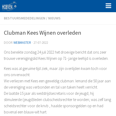
Home
BESTUURSMEDEDELINGEN
/
NIEUWS
Programma en uitslagen
Clubman Kees Wijnen overleden
Clubinfo
DOOR
WEBMASTER
· 27-07-2022
Sociale Veiligheid bij VV Hoeven
Ons bereikte zondag 24 juli 2022 het droevige bericht dat ons zeer
Beslisdocument Sociale Veiligheid bij VV Hoeven
trouwe verenigingslid Kees Wijnen op 71- jarige leeftijd is overleden.
Protocol veilig sporten bij VV Hoeven
Kees was al geruime tijd ziek, maar zijn overlijden kwam toch voor
Gedragscodes voor sporters VV Hoeven
ons onverwacht.
Gedragscodes bestuurders, werknemers
We verliezen met Kees een geweldig clubman. Iemand die 50 jaar aan
de vereniging was verbonden en tal van taken heeft verricht.
Gedragscode trainers/coaches en begeleiders
De laatste 15 jaar als wedstrijdsecretaris voor de jeugd; hij
Aannamebeleid en gedragsregels
stimuleerde (jeugd)leden clubscheidsrechter te worden; was zelf lang
Organisatie
scheidsrechter voor de knvb , haalde sponsorgelden op en had
bovenal een blauw-wit hart.
Hoofdbestuur