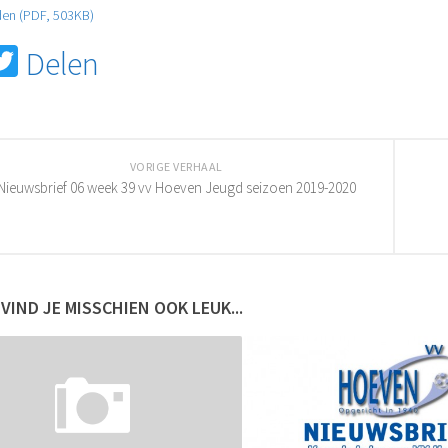
en (PDF, 503KB)
acebook
Twitter
Delen
VORIGE VERHAAL
Nieuwsbrief 06 week 39 vv Hoeven Jeugd seizoen 2019-2020
 VIND JE MISSCHIEN OOK LEUK...