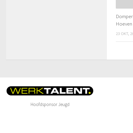
Domper v
Hoeven 
23 OKT, 2
Hoofdsponsor Jeugd