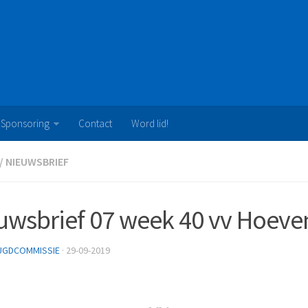
Sponsoring
Contact
Word lid!
/
NIEUWSBRIEF
uwsbrief 07 week 40 vv Hoeve
UGDCOMMISSIE
· 29-09-2019