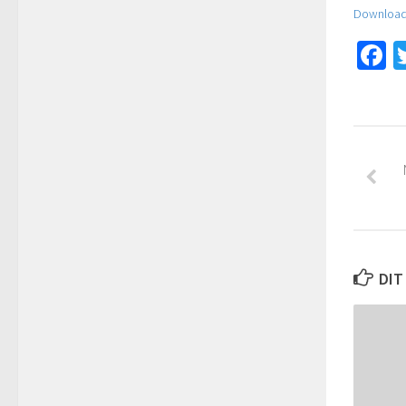
Download
F
DIT