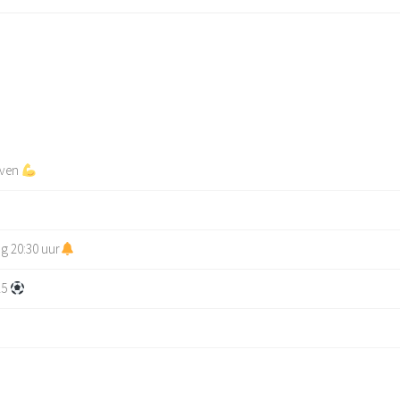
even
g 20:30 uur
25