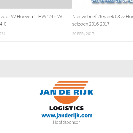
oor VV Hoeven 1: HVV ’24 – VV
Nieuwsbrief 26 week 08 vv H
4-0
seizoen 2016-2017
024
20 FEB, 2017
Hoofdsponsor