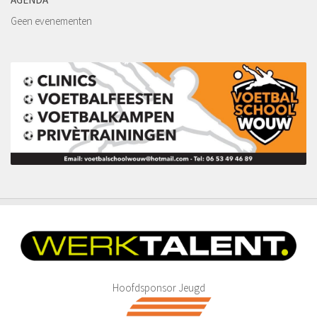
De jaren 1980 – 1989
Geen evenementen
De jaren 1990 – 1999
De jaren 2000 – 2009
De jaren 2010 – 2015
Jeugdbeleidsplan VV Hoeven 2024-2030
Statuten
Agenda
Vacatures
Nieuws
Bestuursmededelingen
Sponsoring
Sponsors
Hoofdsponsor Jeugd
Hoofdsponsoren