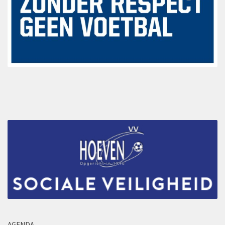
Leeftijdsgrenzen
Teamsamenstelling Jeugdspelers
Selectie van spelers
Aantal spelers per team
Samenstelling teams
Tussentijdse teamwijziging
Excellerende talenten
Eindverantwoordelijkheid teamsamenstelling
Inschrijfformulier
Historie
De jaren 1940 – 1949
De jaren 1950 – 1959
De jaren 1960 – 1969
De jaren 1970 – 1979
AGENDA