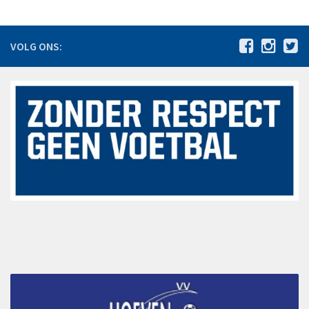
De jaren 1980 – 1989
De jaren 1990 – 1999
VOLG ONS:
De jaren 2000 – 2009
De jaren 2010 – 2015
Jeugdbeleidsplan VV Hoeven 2024-2030
Statuten
Agenda
Vacatures
Nieuws
Bestuursmededelingen
Sponsoring
Sponsors
Hoofdsponsoren