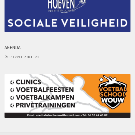
Kledingsponsoren
Reclamebord sponsoren
Sponsordeuren
Affiche Sponsoren
Wedstrijd en balsponsoring
AGENDA
Sponsormogelijkheden
Geen evenementen
Sponsor worden?
Contact
Word lid!