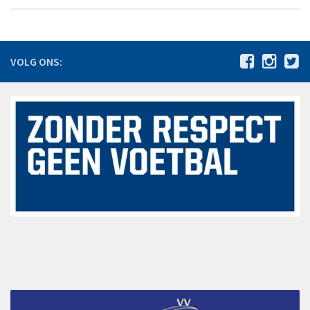
De jaren 1980 – 1989
De jaren 1990 – 1999
De jaren 2000 – 2009
VOLG ONS:
De jaren 2010 – 2015
Jeugdbeleidsplan VV Hoeven 2024-2030
Statuten
Agenda
Vacatures
Nieuws
Bestuursmededelingen
Sponsoring
Sponsors
Hoofdsponsoren