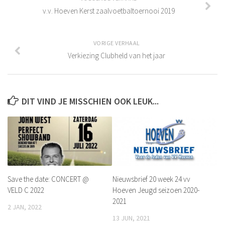
Leeftijdsgrenzen
v.v. Hoeven Kerst zaalvoetbaltoernooi 2019
Teamsamenstelling Jeugdspelers
Selectie van spelers
VORIGE VERHAAL
Aantal spelers per team
Verkiezing Clubheld van het jaar
Samenstelling teams
Tussentijdse teamwijziging
DIT VIND JE MISSCHIEN OOK LEUK...
Excellerende talenten
Eindverantwoordelijkheid teamsamenstelling
Inschrijfformulier
Historie
De jaren 1940 – 1949
Save the date: CONCERT @
Nieuwsbrief 20 week 24 vv
De jaren 1950 – 1959
VELD C 2022
Hoeven Jeugd seizoen 2020-
2021
De jaren 1960 – 1969
2 JAN, 2022
De jaren 1970 – 1979
13 JUN, 2021