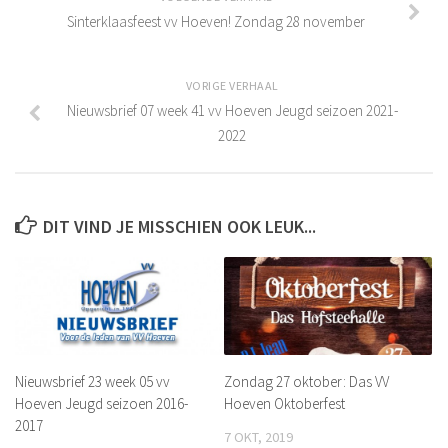
Leeftijdsgrenzen
Sinterklaasfeest vv Hoeven! Zondag 28 november
Teamsamenstelling Jeugdspelers
Selectie van spelers
VORIGE VERHAAL
Aantal spelers per team
Nieuwsbrief 07 week 41 vv Hoeven Jeugd seizoen 2021-
2022
Samenstelling teams
Tussentijdse teamwijziging
Excellerende talenten
DIT VIND JE MISSCHIEN OOK LEUK...
Eindverantwoordelijkheid teamsamenstelling
Inschrijfformulier
Historie
De jaren 1940 – 1949
De jaren 1950 – 1959
Nieuwsbrief 23 week 05 vv
Zondag 27 oktober: Das VV
De jaren 1960 – 1969
Hoeven Jeugd seizoen 2016-
Hoeven Oktoberfest
2017
De jaren 1970 – 1979
7 OKT, 2019