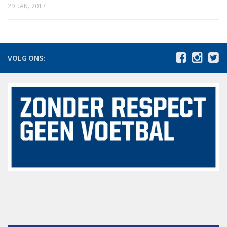
29 JAN, 2017
De jaren 1980 – 1989
De jaren 1990 – 1999
De jaren 2000 – 2009
VOLG ONS:
De jaren 2010 – 2015
Jeugdbeleidsplan VV Hoeven 2024-2030
Statuten
Agenda
Vacatures
Nieuws
Bestuursmededelingen
Sponsoring
Sponsors
Hoofdsponsoren