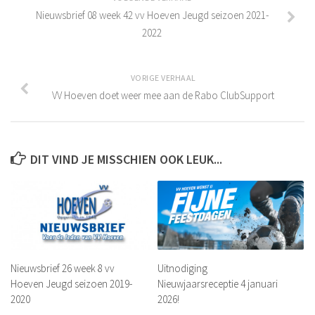
Leeftijdsgrenzen
Nieuwsbrief 08 week 42 vv Hoeven Jeugd seizoen 2021-
Teamsamenstelling Jeugdspelers
2022
Selectie van spelers
Aantal spelers per team
VORIGE VERHAAL
VV Hoeven doet weer mee aan de Rabo ClubSupport
Samenstelling teams
Tussentijdse teamwijziging
Excellerende talenten
DIT VIND JE MISSCHIEN OOK LEUK...
Eindverantwoordelijkheid teamsamenstelling
Inschrijfformulier
Historie
De jaren 1940 – 1949
De jaren 1950 – 1959
Nieuwsbrief 26 week 8 vv
Uitnodiging
De jaren 1960 – 1969
Hoeven Jeugd seizoen 2019-
Nieuwjaarsreceptie 4 januari
2020
2026!
De jaren 1970 – 1979