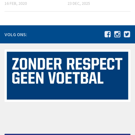
16 FEB, 2020
23 DEC, 2025
De jaren 1980 – 1989
De jaren 1990 – 1999
De jaren 2000 – 2009
VOLG ONS:
De jaren 2010 – 2015
Jeugdbeleidsplan VV Hoeven 2024-2030
Statuten
Agenda
Vacatures
Nieuws
Bestuursmededelingen
Sponsoring
Sponsors
Hoofdsponsoren