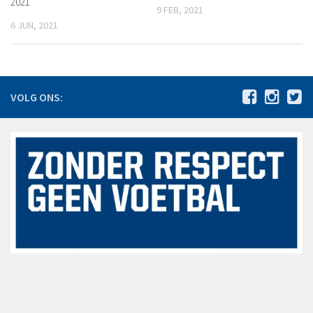
2021
9 FEB, 2021
De jaren 1980 – 1989
6 JUN, 2021
De jaren 1990 – 1999
De jaren 2000 – 2009
De jaren 2010 – 2015
VOLG ONS:
Jeugdbeleidsplan VV Hoeven 2024-2030
Statuten
Agenda
Vacatures
Nieuws
Bestuursmededelingen
Sponsoring
Sponsors
Hoofdsponsoren