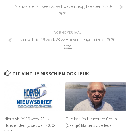
Leeftijdsgrenzen
Nieuwsbrief 21 week 25 vv Hoeven Jeugd seizoen 2020-
Teamsamenstelling Jeugdspelers
2021
Selectie van spelers
Aantal spelers per team
VORIGE VERHAAL
Nieuwsbrief 19 week 23 vv Hoeven Jeugd seizoen 2020-
Samenstelling teams
2021
Tussentijdse teamwijziging
Excellerende talenten
Eindverantwoordelijkheid teamsamenstelling
DIT VIND JE MISSCHIEN OOK LEUK...
Inschrijfformulier
Historie
De jaren 1940 – 1949
De jaren 1950 – 1959
De jaren 1960 – 1969
Nieuwsbrief 19 week 23 vv
Oud kantinebeheerder Gerard
Hoeven Jeugd seizoen 2020-
(Geertje) Martens overleden
De jaren 1970 – 1979