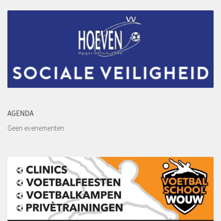
Kledingsponsoren
Reclamebord sponsoren
Sponsordeuren
Affiche Sponsoren
Wedstrijd en balsponsoring
Sponsormogelijkheden
Sponsor worden?
AGENDA
Contact
Geen evenementen
Word lid!