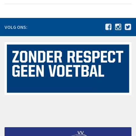
De jaren 1980 – 1989
De jaren 1990 – 1999
De jaren 2000 – 2009
VOLG ONS:
De jaren 2010 – 2015
Jeugdbeleidsplan VV Hoeven 2024-2030
Statuten
Agenda
Vacatures
Nieuws
Bestuursmededelingen
Sponsoring
Sponsors
Hoofdsponsoren