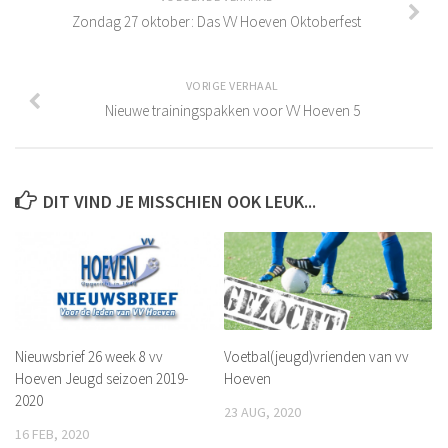
Leeftijdsgrenzen
Zondag 27 oktober: Das VV Hoeven Oktoberfest
Teamsamenstelling Jeugdspelers
Selectie van spelers
VORIGE VERHAAL
Aantal spelers per team
Nieuwe trainingspakken voor VV Hoeven 5
Samenstelling teams
Tussentijdse teamwijziging
DIT VIND JE MISSCHIEN OOK LEUK...
Excellerende talenten
Eindverantwoordelijkheid teamsamenstelling
Inschrijfformulier
Historie
De jaren 1940 – 1949
Nieuwsbrief 26 week 8 vv
Voetbal(jeugd)vrienden van vv
De jaren 1950 – 1959
Hoeven Jeugd seizoen 2019-
Hoeven
2020
De jaren 1960 – 1969
23 AUG, 2020
De jaren 1970 – 1979
16 FEB, 2020