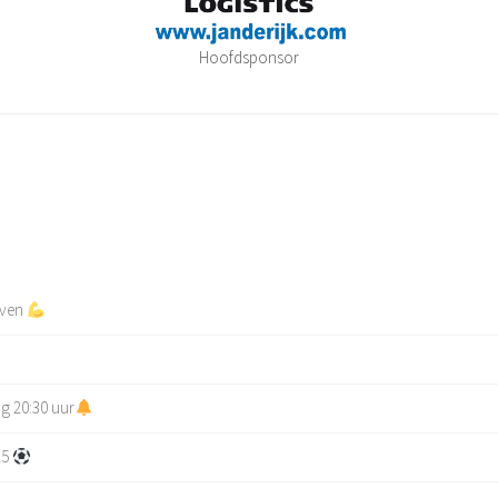
Hoofdsponsor
even
g 20:30 uur
25