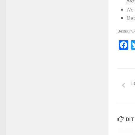
gez
We 
Met
Bestuur v
F
He
DIT