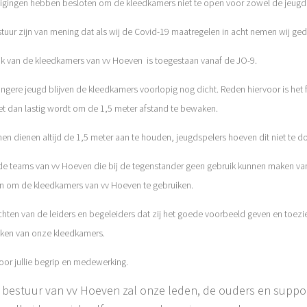
nigingen hebben besloten om de kleedkamers niet te open voor zowel de jeugd 
stuur zijn van mening dat als wij de Covid-19 maatregelen in acht nemen wij ge
ik van de kleedkamers van vv Hoeven is toegestaan vanaf de JO-9.
ngere jeugd blijven de kleedkamers voorlopig nog dicht. Reden hiervoor is het 
et dan lastig wordt om de 1,5 meter afstand te bewaken.
n dienen altijd de 1,5 meter aan te houden, jeugdspelers hoeven dit niet te d
de teams van vv Hoeven die bij de tegenstander geen gebruik kunnen maken van 
n om de kleedkamers van vv Hoeven te gebruiken.
chten van de leiders en begeleiders dat zij het goede voorbeeld geven en toezi
aken van onze kleedkamers.
oor jullie begrip en medewerking.
 bestuur van vv Hoeven zal onze leden, de ouders en supp