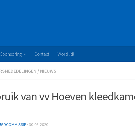
Sponsoring
Contact
Word lid!
RSMEDEDELINGEN
/
NIEUWS
ruik van vv Hoeven kleedkame
UGDCOMMISSIE
· 30-08-2020