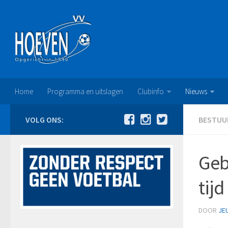
Home
Programma en uitslagen
Clubinfo
Nieuws
VOLG ONS:
BESTUU
Geb
tijd
DOOR
JE