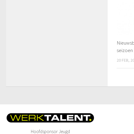
Nieuwsb
seizoen
20 FEB, 2
Hoofdsponsor Jeugd