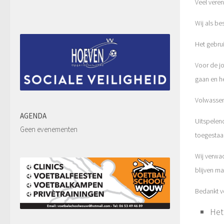
Veel vere
Wij als be
Het gebru
Voor de jo
gaan en h
Volwassene
AGENDA
Uitspelen
Geen evenementen
toegestaa
Wij verwa
blijven m
Bedankt v
Het