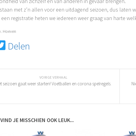
ondheid van zichzelf en van anderen in gevaar brengen.
staan met z’n allen voor een uitdagend seizoen, dus laten w
 een registratie heten we iedereen weer graag van harte wel
.v. Hoeven
acebook
Twitter
Delen
VORIGE VERHAAL
t seizoen gaat weer starten! Voetballen en corona spelregels.
Ni
 VIND JE MISSCHIEN OOK LEUK...