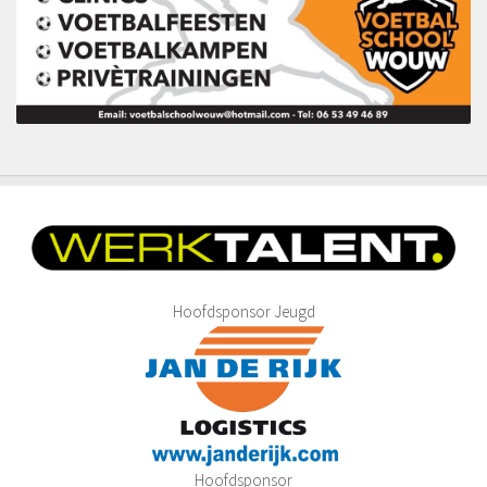
Leeftijdsgrenzen
Teamsamenstelling Jeugdspelers
Selectie van spelers
Aantal spelers per team
Samenstelling teams
Tussentijdse teamwijziging
Excellerende talenten
Eindverantwoordelijkheid teamsamenstelling
Inschrijfformulier
Hoofdsponsor Jeugd
Historie
De jaren 1940 – 1949
De jaren 1950 – 1959
De jaren 1960 – 1969
De jaren 1970 – 1979
Hoofdsponsor