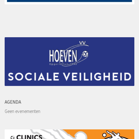
Jeugdcommissie
Ledenadministratie
PR Commissie
Sponsorcommissie
Vrienden van VV Hoeven
Tijdelijke leden feestweekend “Concert@Veld C 2022”
Wedstrijdsecretariaat
Lidmaatschap
Wachtlijst
Proeftraining
AGENDA
Inschrijving
Geen evenementen
Contributie
Beëindiging lidmaatschap