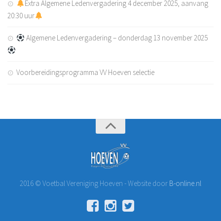
Extra Algemene Ledenvergadering 4 december 2025, aanvang
Kledingsponsoren
20:30 uur
Reclamebord sponsoren
Sponsordeuren
Algemene Ledenvergadering – donderdag 13 november 2025
Affiche Sponsoren
Wedstrijd en balsponsoring
Voorbereidingsprogramma VV Hoeven selectie
Sponsormogelijkheden
Sponsor worden?
Contact
Word lid!
2016 © Voetbal Vereniging Hoeven - Website door
B-online.nl