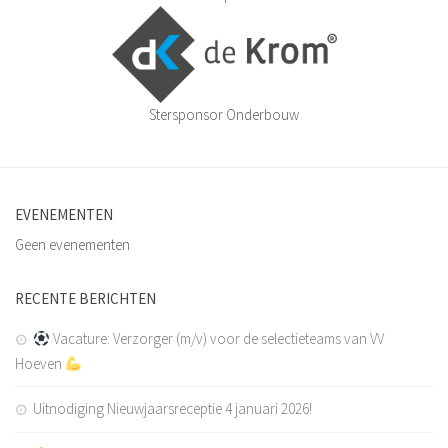
De jaren 1980 – 1989
De jaren 1990 – 1999
De jaren 2000 – 2009
Stersponsor Onderbouw
De jaren 2010 – 2015
Jeugdbeleidsplan VV Hoeven 2024-2030
Statuten
EVENEMENTEN
Agenda
Geen evenementen
Vacatures
Nieuws
RECENTE BERICHTEN
Bestuursmededelingen
Vacature: Verzorger (m/v) voor de selectieteams van VV
Sponsoring
Hoeven
Sponsors
Uitnodiging Nieuwjaarsreceptie 4 januari 2026!
Hoofdsponsoren